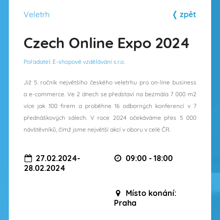
Veletrh
❬ zpět
Czech Online Expo 2024
Pořadatel: E-shopové vzdělávání s.r.o.
Již 5. ročník největšího českého veletrhu pro on-line business
a e-commerce. Ve 2 dnech se představí na bezmála 7 000 m2
více jak 100 firem a proběhne 16 odborných konferencí v 7
přednáškových sálech. V roce 2024 očekáváme přes 5 000
návštěvníků, čímž jsme největší akcí v oboru v celé ČR.
27.02.2024-
09:00 - 18:00
28.02.2024
Místo konání:
Praha