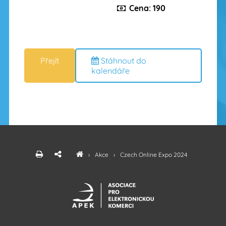
Cena: 190
Stáhnout do
kalendáře
›
Akce
›
Czech Online Expo 2024