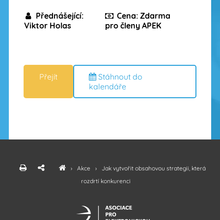
Přednášející:
Cena: Zdarma
Viktor Holas
pro členy APEK
Stáhnout do
kalendáře
›
Akce
›
Jak vytvořit obsahovou strategii, která
rozdrtí konkurenci