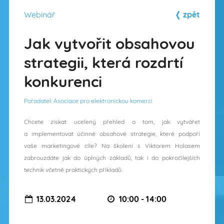
Webinář
❬ zpět
Jak vytvořit obsahovou
strategii, která rozdrtí
konkurenci
Pořadatel: Asociace pro elektronickou komerci
Chcete získat ucelený přehled o tom, jak vytvářet
a implementovat účinné obsahové strategie, které podpoří
vaše marketingové cíle? Na školení s Viktorem Holasem
zabrouzdáte jak do úplných základů, tak i do pokročilejších
technik včetně praktických příkladů.
13.03.2024
10:00 - 14:00