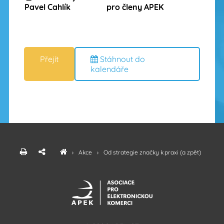
Pavel Cahlík
pro členy APEK
Stáhnout do
kalendáře
›
Akce
›
Od strategie značky k praxi (a zpět)