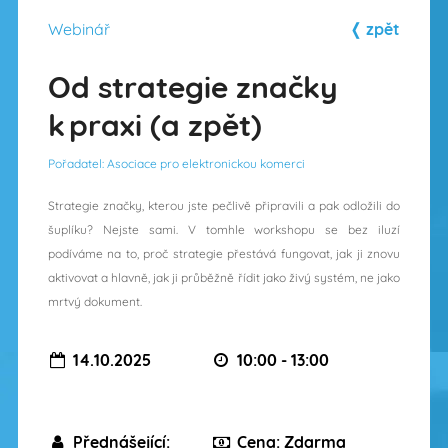
Webinář
❬ zpět
Od strategie značky
k praxi (a zpět)
Pořadatel: Asociace pro elektronickou komerci
Strategie značky, kterou jste pečlivě připravili a pak odložili do
šuplíku? Nejste sami. V tomhle workshopu se bez iluzí
podíváme na to, proč strategie přestává fungovat, jak ji znovu
aktivovat a hlavně, jak ji průběžně řídit jako živý systém, ne jako
mrtvý dokument.
14.10.2025
10:00 - 13:00
Přednášející:
Cena: Zdarma