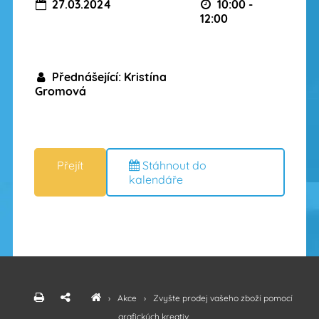
27.03.2024
10:00 -
12:00
Přednášející: Kristína
Gromová
Stáhnout do
kalendáře
›
Akce
›
Zvyšte prodej vašeho zboží pomocí
grafických kreativ