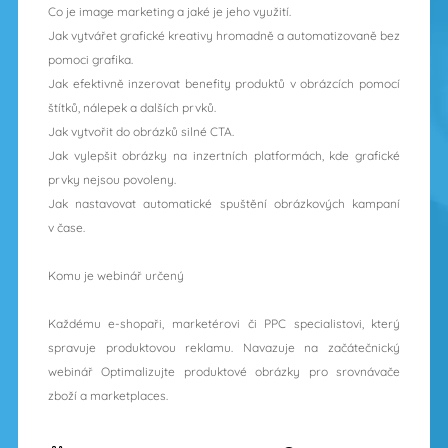
Co je image marketing a jaké je jeho využití.
Jak vytvářet grafické kreativy hromadně a automatizovaně bez
pomoci grafika.
Jak efektivně inzerovat benefity produktů v obrázcích pomocí
štítků, nálepek a dalších prvků.
Jak vytvořit do obrázků silné CTA.
Jak vylepšit obrázky na inzertních platformách, kde grafické
prvky nejsou povoleny.
Jak nastavovat automatické spuštění obrázkových kampaní
v čase.
Komu je webinář určený
Každému e‑shopaři, marketérovi či PPC specialistovi, který
spravuje produktovou reklamu. Navazuje na začátečnický
webinář Optimalizujte produktové obrázky pro srovnávače
zboží a marketplaces.